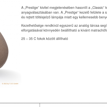
A „Prestige” kivitel megjelenésében hasonlít a „Classic”
anyagválasztásában van. A „Prestige” kezelő felülete a sz
és rejtett töltésjelző lámpája miatt egy kellemesebb be
Kezelhetősége rendkívül egyszerű az analóg tárcsa segít
elforgatásával könnyedén beállítható a kívánt matrachőfo
25 – 35 C fokok között állítható