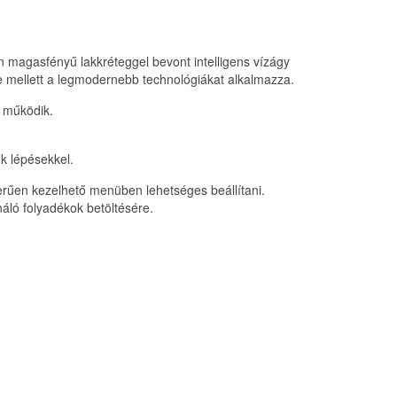
n magasfényű lakkréteggel bevont intelligens vízágy
e mellett a legmodernebb technológiákat alkalmazza.
 működik.
ok lépésekkel.
erűen kezelhető menüben lehetséges beállítani.
áló folyadékok betöltésére.