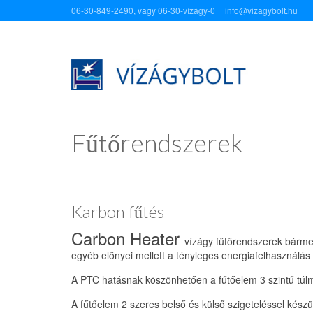
Ugrás a tartalomra
06-30-849-2490, vagy 06-30-vízágy-0
info@vizagybolt.hu
Fűtőrendszerek
Karbon fűtés
Carbon Heater
vízágy fűtőrendszerek bárme
egyéb előnyei mellett a tényleges energiafelhasználá
A PTC hatásnak köszönhetően a fűtőelem 3 szintű túl
A fűtőelem 2 szeres belső és külső szigeteléssel készü