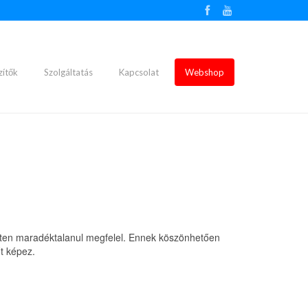
zítők
Szolgáltatás
Kapcsolat
Webshop
nten maradéktalanul megfelel. Ennek köszönhetően
t képez.