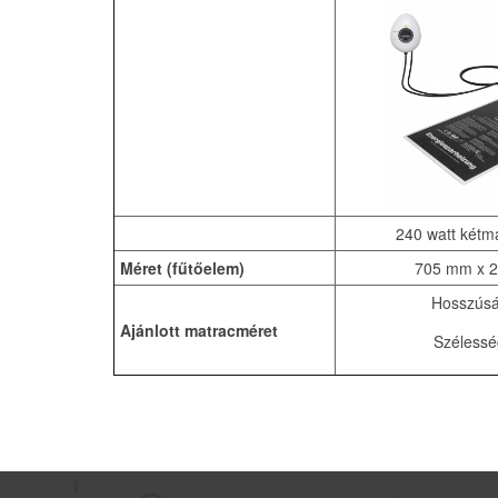
240 watt kétm
Méret (fűtőelem)
705 mm x 
Hosszúsá
Ajánlott matracméret
Szélessé