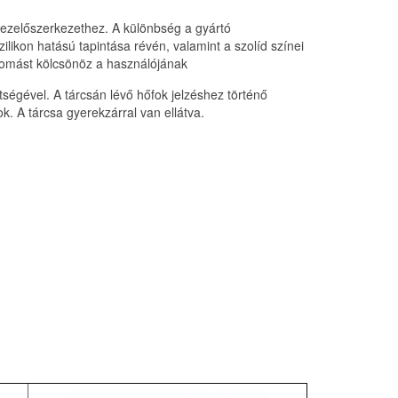
 kezelőszerkezethez. A különbség a gyártó
ilikon hatású tapintása révén, valamint a szolíd színei
nyomást kölcsönöz a használójának
ségével. A tárcsán lévő hőfok jelzéshez történő
k. A tárcsa gyerekzárral van ellátva.