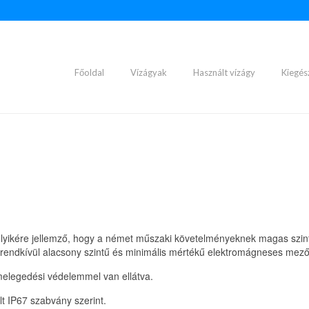
Főoldal
Vízágyak
Használt vízágy
Kiegés
lyikére jellemző, hogy a német műszaki követelményeknek magas szi
s rendkívül alacsony szintű és minimális mértékű elektromágneses mező
melegedési védelemmel van ellátva.
lt IP67 szabvány szerint.