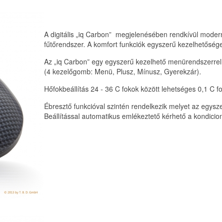
A digitális „iq Carbon” megjelenésében rendkívül moder
fűtőrendszer. A komfort funkciók egyszerű kezelhetőség
Az „iq Carbon” egy egyszerű kezelhető menürendszerrel
(4 kezelőgomb: Menü, Plusz, Mínusz, Gyerekzár).
Hőfokbeállítás 24 - 36 C fokok között lehetséges 0,1 C f
Ébresztő funkcióval szintén rendelkezik melyet az egysz
Beállítással automatikus emlékeztető kérhető a kondicion